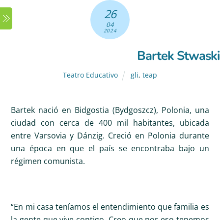
Skip
26
Menu
to
04
content
2024
Bartek Stwaski
Teatro Educativo
gli
,
teap
Bartek nació en Bidgostia (Bydgoszcz), Polonia, una
ciudad con cerca de 400 mil habitantes, ubicada
entre Varsovia y Dánzig. Creció en Polonia durante
una época en que el país se encontraba bajo un
régimen comunista.
“En mi casa teníamos el entendimiento que familia es
la gente que vive contigo. Creo que por eso tenemos