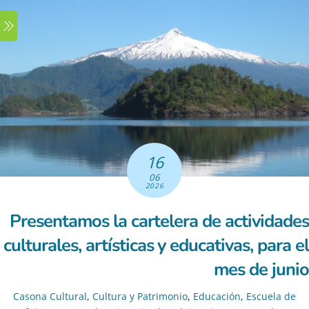
Skip
Menu
to
content
16
06
2026
Presentamos la cartelera de actividades
culturales, artísticas y educativas, para el
mes de junio
Casona Cultural
,
Cultura y Patrimonio
,
Educación
,
Escuela de