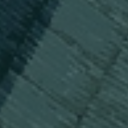
Back
To
Top