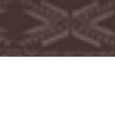
Back
To
Top
El objetivo de la Escuela de Artes y Oficios es la
preservación y difusión de la identidad y
patrimonio cultural de Panguipulli. Para esto
busca acompañar a las artesanas en todo el
ciclo de su trabajo, comenzado con los
talleres, donde aprenden un oficio con