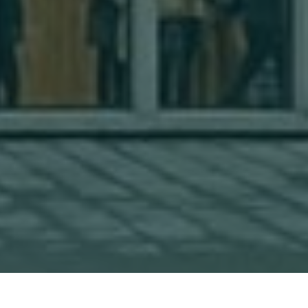
Back
To
Top