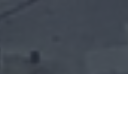
Back
To
Top
En las últimas décadas, los lagos del sur de
Chile han experimentado de manera
creciente, incluso explosiva en algunos
casos, un desarrollo importante del mercado
de segunda vivienda y enclaves turísticos, los
cuales, han sido implementados de maneras