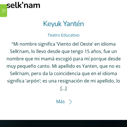
selk’nam
Skip
Menu
to
content
Keyuk Yantén
Teatro Educativo
“Mi nombre significa ‘Viento del Oeste’ en idioma
Selk’nam, lo llevo desde que tengo 15 años, fue un
nombre que mi mamá escogió para mí porque desde
muy pequeño canto. Mi apellido es Yanten, que no es
Selk’nam, pero da la coincidencia que en el idioma
significa ‘arpón’; es una resignación de mi apellido, lo
[…]
Más