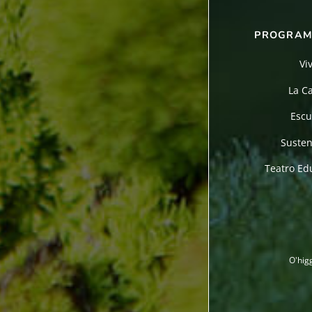
PROGRAM
Vi
La C
Escu
Susten
Teatro Edu
O'hig