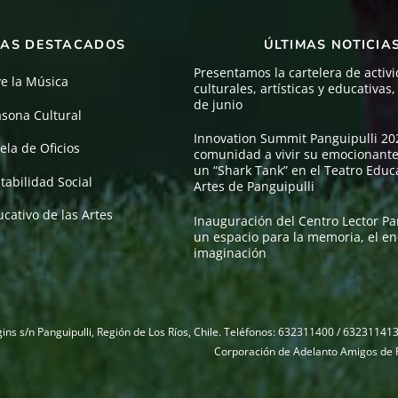
AS DESTACADOS
ÚLTIMAS NOTICIA
Presentamos la cartelera de activ
ve la Música
culturales, artísticas y educativas
de junio
asona Cultural
Innovation Summit Panguipulli 202
ela de Oficios
comunidad a vivir su emocionante
un “Shark Tank” en el Teatro Educa
tabilidad Social
Artes de Panguipulli
cativo de las Artes
Inauguración del Centro Lector Pa
un espacio para la memoria, el en
imaginación
gins s/n Panguipulli, Región de Los Ríos, Chile. Teléfonos: 632311400 / 632311
Corporación de Adelanto Amigos de P