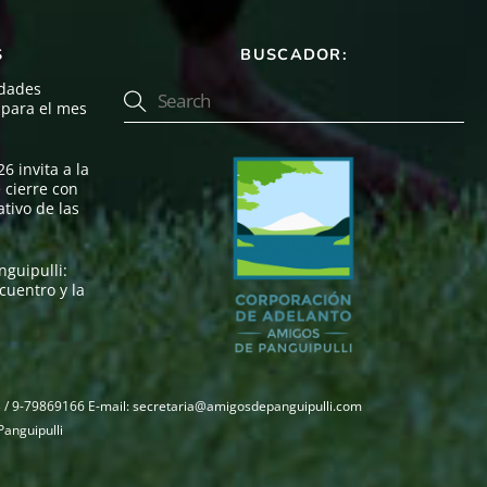
S
BUSCADOR:
idades
, para el mes
6 invita a la
 cierre con
tivo de las
nguipulli:
cuentro y la
413 / 9-79869166 E-mail: secretaria@amigosdepanguipulli.com
anguipulli
Back
To