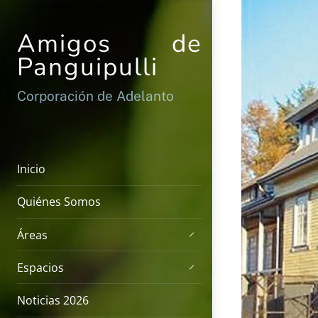
Skip
to
Amigos de
content
Panguipulli
Corporación de Adelanto
Inicio
Quiénes Somos
Áreas
Espacios
Noticias 2026