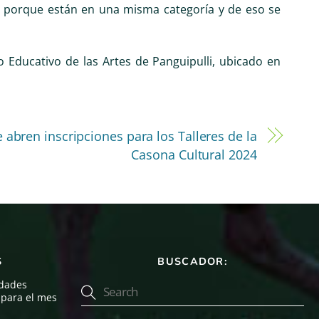
as porque están en una misma categoría y de eso se
ro Educativo de las Artes de Panguipulli, ubicado en
e abren inscripciones para los Talleres de la
Casona Cultural 2024
S
BUSCADOR:
idades
, para el mes