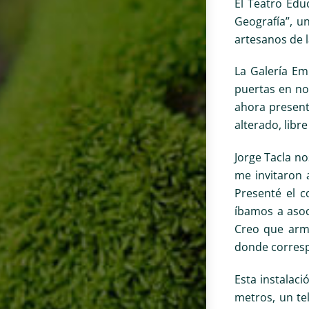
El Teatro Edu
Geografía”, u
artesanos de 
La Galería Em
puertas en no
ahora present
alterado, libr
Jorge Tacla no
me invitaron 
Presenté el 
íbamos a asoc
Creo que arma
donde corres
Esta instalac
metros, un te