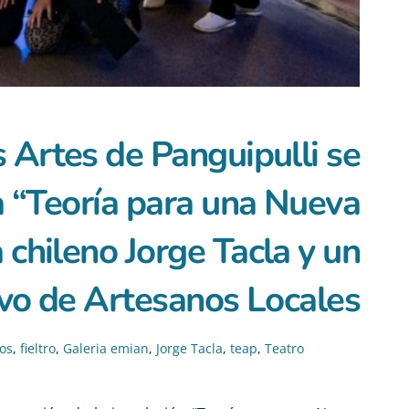
s Artes de Panguipulli se
la “Teoría para una Nueva
 chileno Jorge Tacla y un
ivo de Artesanos Locales
os
,
fieltro
,
Galeria emian
,
Jorge Tacla
,
teap
,
Teatro