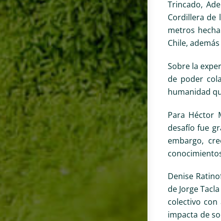
Trincado, Ade
Cordillera de
metros hecha 
Chile, además 
Sobre la exper
de poder cola
humanidad qu
Para Héctor M
desafío fue g
embargo, cre
conocimientos,
Denise Ratinof
de Jorge Tacla
colectivo con
impacta de so