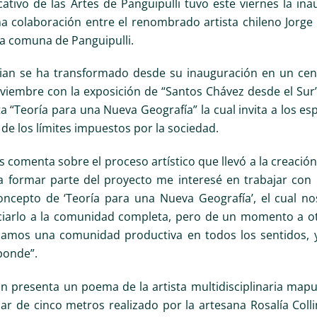
cativo de las Artes de Panguipulli tuvo este viernes la in
na colaboración entre el renombrado artista chileno Jorge 
la comuna de Panguipulli.
ian se ha transformado desde su inauguración en un cen
viembre con la exposición de “Santos Chávez desde el Sur
a “Teoría para una Nueva Geografía” la cual invita a los e
e de los límites impuestos por la sociedad.
s comenta sobre el proceso artístico que llevó a la creació
a formar parte del proyecto me interesé en trabajar con l
concepto de ‘Teoría para una Nueva Geografía’, el cual
iarlo a la comunidad completa, pero de un momento a otro
mos una comunidad productiva en todos los sentidos, y 
ponde”.
ión presenta un poema de la artista multidisciplinaria ma
lar de cinco metros realizado por la artesana Rosalía Coll