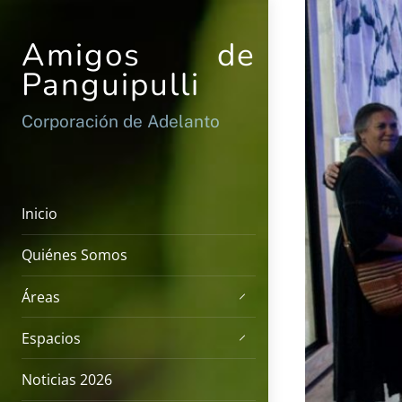
Skip
to
Amigos de
content
Panguipulli
Corporación de Adelanto
Inicio
Quiénes Somos
Áreas
Espacios
Noticias 2026