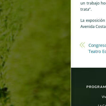
un trabajo ho
trata”.
La exposición
Avenida Costa
Congres
Teatro E
PROGRAM
Vi
La C