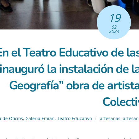
19
02
2024
En el Teatro Educativo de la
inauguró la instalación de 
Geografía” obra de artista
Colect
a de Oficios
,
Galería Emian
,
Teatro Educativo
artesanas
,
artesan