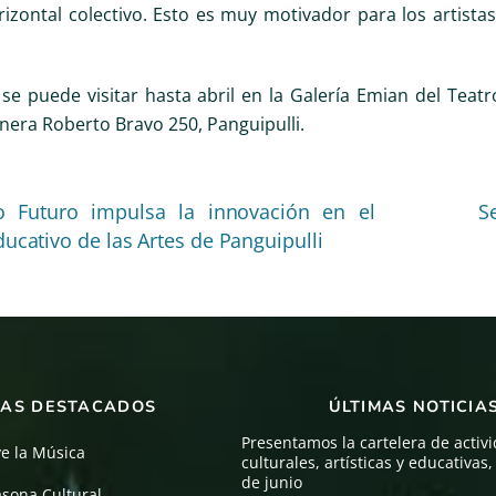
rizontal colectivo. Esto es muy motivador para los artist
 se puede visitar hasta abril en la Galería Emian del Teat
nera Roberto Bravo 250, Panguipulli.
o Futuro impulsa la innovación en el
S
ducativo de las Artes de Panguipulli
AS DESTACADOS
ÚLTIMAS NOTICIA
Presentamos la cartelera de activ
ve la Música
culturales, artísticas y educativas
de junio
asona Cultural