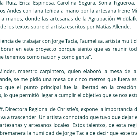
la Ruiz, Erica Espinosa, Carolina Segura, Sonia Figuer
 los Andes con lana teñida a mano por la artesana Irene M
a manos, donde las artesanas de la Agrupación Widülafke
de los textos sobre el artista escritos por Matías Allende.
iencia de trabajar con Jorge Tacla, Faumelisa, artista mul
borar en este proyecto porque siento que es reunir toda 
e tenemos como nación y como gente”.
inder, maestro carpintero, quien elaboró la mesa de la
rande, se me pidió una mesa de cinco metros que fuera est
o que el punto principal fue la libertad en la creació
 lo que permitió llegar a cumplir el objetivo que se nos est
f, Directora Regional de Christie’s, expone la importancia
 va a trascender. Un artista connotado que tuvo que dejar 
 artesanas y artesanos locales. Estos talentos, de esta r
bremanera la humildad de Jorge Tacla de decir que este tra