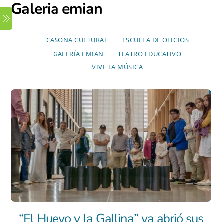
Galeria emian
Skip
Menu
to
content
CASONA CULTURAL
ESCUELA DE OFICIOS
GALERÍA EMIAN
TEATRO EDUCATIVO
VIVE LA MÚSICA
“El Huevo y la Gallina” ya abrió sus