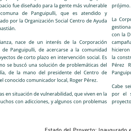
pacio fue diseñado para la gente más vulnerable
prójimo.
comuna de Panguipulli, que es atendido y
La Corpo
ado por la Organización Social Centro de Ayuda
gestion
astián.
con la D
lianza, nace de un interés de la Corporación
campaña
 de Panguipulli, de acercarse a la comunidad
hicieron
yectos de corto plazo en intervención social. Es
la const
omo se buscó una solución de problemáticas del
Pérez R
día, de la mano del presidente del Centro de
Panguipul
el conocido comunicador local, Roger Pérez.
Cabe se
s en situación de vulnerabilidad, que viven en la
por el 
muchos con adicciones, y algunos con problemas
proyecto 
Estado del Proyecto: Inaugurado 