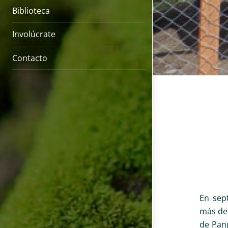
Biblioteca
Involúcrate
Contacto
En sep
más de 
de Pang