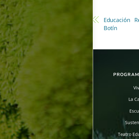
Educación R
Botín
PROGRAM
Vi
La C
Escu
Susten
Teatro Edu