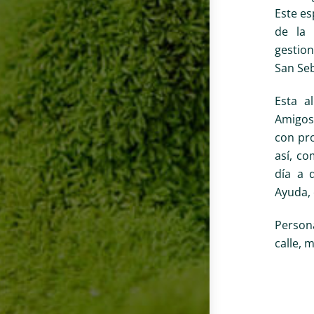
Este es
de la 
gestion
San Seb
Esta a
Amigos
con pro
así, c
día a 
Ayuda, 
Persona
calle, 