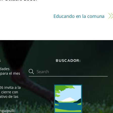
Educando en la comuna
S
BUSCADOR:
idades
, para el mes
6 invita a la
 cierre con
tivo de las
nguipulli: